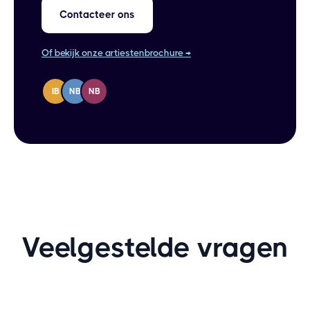
Contacteer ons
Of bekijk onze artiestenbrochure →
IB
NB
NB
Veelgestelde vragen