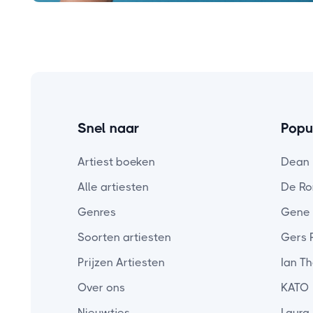
Snel naar
Popul
Artiest boeken
Dean
Alle artiesten
De Ro
Genres
Gene
Soorten artiesten
Gers 
Prijzen Artiesten
Ian T
Over ons
KATO
Nieuwtjes
Laura