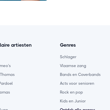
aire artiesten
Genres
Schlager
meo's
Vlaamse zang
 Thomas
Bands en Coverbands
Pardoel
Acts voor senioren
homas
Rock en pop
Kids en Junior
 Lynn
Ontdek alle genres