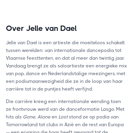
Over Jelle van Dael
Jelle van Dael is een artieste die moeiteloos schakelt
tussen werelden: van internationale dancepodia tot
Vlaamse feesttenten, en dat al meer dan twintig jaar.
Vandaag brengt ze als soloartieste een energieke mix
van pop, dance en Nederlandstalige meezingers, met
een podiumaanwezigheid die ze in de loop van haar
carrière tot in de puntjes heeft verfijnd.
Die carrière kreeg een internationale wending toen
ze frontvrouw werd van de danceformatie Lasgo. Met
hits als
Gone
,
Alone
en
Lost
stond ze op podia van
Tomorrowland tot clubs in Azië en de rest van Europa
— een ervaring die haar heeft gevormd tot de