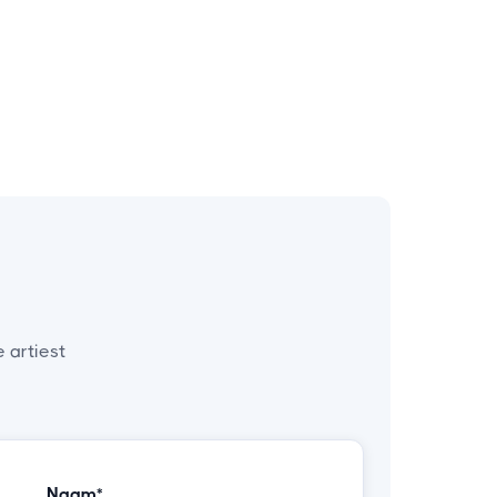
 artiest
Naam*