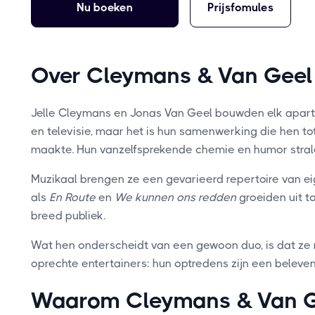
Nu boeken
Prijsfomules
Over Cleymans & Van Geel
Jelle Cleymans en Jonas Van Geel bouwden elk apart a
en televisie, maar het is hun samenwerking die hen t
maakte. Hun vanzelfsprekende chemie en humor strale
Muzikaal brengen ze een gevarieerd repertoire van e
als
En Route
en
We kunnen ons redden
groeiden uit t
breed publiek.
Wat hen onderscheidt van een gewoon duo, is dat ze n
oprechte entertainers: hun optredens zijn een belevenis
Waarom Cleymans & Van G