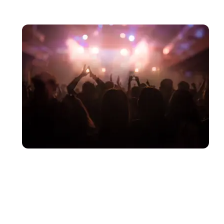
Artiesten voor bedrijfsevents en personeelsfe
Artiesten voor trouwfeesten