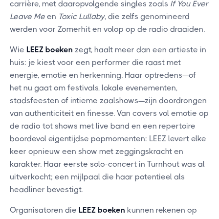
carrière, met daaropvolgende singles zoals
If You Ever
Leave Me
en
Toxic Lullaby
, die zelfs genomineerd
werden voor Zomerhit en volop op de radio draaiden.
Wie
LEEZ boeken
zegt, haalt meer dan een artieste in
huis: je kiest voor een performer die raast met
energie, emotie en herkenning. Haar optredens—of
het nu gaat om festivals, lokale evenementen,
stadsfeesten of intieme zaalshows—zijn doordrongen
van authenticiteit en finesse. Van covers vol emotie op
de radio tot shows met live band en een repertoire
boordevol eigentijdse popmomenten: LEEZ levert elke
keer opnieuw een show met zeggingskracht en
karakter. Haar eerste solo-concert in Turnhout was al
uitverkocht; een mijlpaal die haar potentieel als
headliner bevestigt.
Organisatoren die
LEEZ boeken
kunnen rekenen op