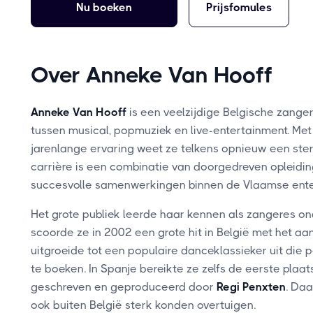
Nu boeken
Prijsfomules
Over Anneke Van Hooff
Anneke Van Hooff
is een veelzijdige Belgische zange
tussen musical, popmuziek en live-entertainment. M
jarenlange ervaring weet ze telkens opnieuw een ste
carrière is een combinatie van doorgedreven opleidin
succesvolle samenwerkingen binnen de Vlaamse ente
Het grote publiek leerde haar kennen als zangeres 
scoorde ze in 2002 een grote hit in België met het a
uitgroeide tot een populaire danceklassieker uit die 
te boeken. In Spanje bereikte ze zelfs de eerste plaat
geschreven en geproduceerd door
Regi Penxten
. Da
ook buiten België sterk konden overtuigen.