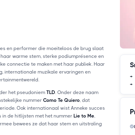
res en performer die moeiteloos de brug slaat
et haar warme stem, sterke podiumprésence en
rke connectie te maken met haar publiek. Haar
S
g, internationale muzikale ervaringen en
→ 
rtainmentwereld.
→ 
onder het pseudoniem
TLD
. Onder deze naam
anstekelijke nummer
Como Te Quiero
, dat
periode. Ook internationaal wist Anneke succes
P
s in de hitlijsten met het nummer
Lie to Me
,
armee bewees ze dat haar stem en uitstraling