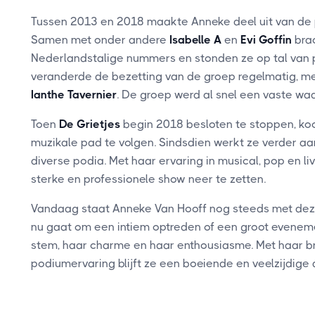
Tussen 2013 en 2018 maakte Anneke deel uit van d
Samen met onder andere
Isabelle A
en
Evi Goffin
brac
Nederlandstalige nummers en stonden ze op tal van po
veranderde de bezetting van de groep regelmatig, 
Ianthe Tavernier
. De groep werd al snel een vaste w
Toen
De Grietjes
begin 2018 besloten te stoppen, ko
muzikale pad te volgen. Sindsdien werkt ze verder aan
diverse podia. Met haar ervaring in musical, pop en 
sterke en professionele show neer te zetten.
Vandaag staat Anneke Van Hooff nog steeds met deze
nu gaat om een intiem optreden of een groot eveneme
stem, haar charme en haar enthousiasme. Met haar b
podiumervaring blijft ze een boeiende en veelzijdige