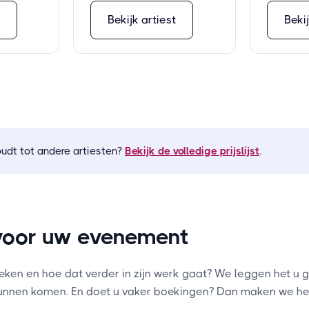
t
Bekijk artiest
Bekij
oudt tot andere artiesten?
Bekijk de volledige prijslijst
.
voor uw evenement
en en hoe dat verder in zijn werk gaat? We leggen het u gr
kunnen komen. En doet u vaker boekingen? Dan maken we het 