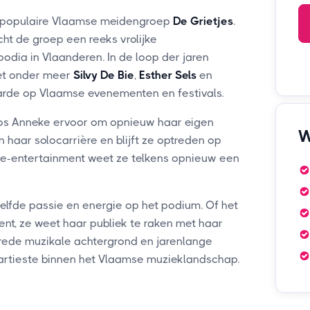
e populaire Vlaamse meidengroep
De Grietjes
.
ht de groep een reeks vrolijke
dia in Vlaanderen. In de loop der jaren
met onder meer
Silvy De Bie
,
Esther Sels
en
aarde op Vlaamse evenementen en festivals.
os Anneke ervoor om opnieuw haar eigen
W
 haar solocarrière en blijft ze optreden op
live-entertainment weet ze telkens opnieuw een
lfde passie en energie op het podium. Of het
nt, ze weet haar publiek te raken met haar
rede muzikale achtergrond en jarenlange
 artieste binnen het Vlaamse muzieklandschap.